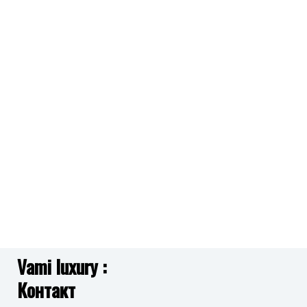
R4551106501 GAME WATCH SMART
2,590.00
ден
на
желби
Додај
во
листа
на
желби
Vami luxury :
Контакт