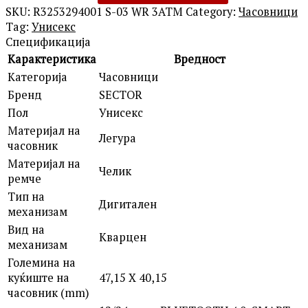
SKU:
R3253294001 S-03 WR 3ATM
Category:
Часовници
Tag:
Унисекс
Спецификација
Карактеристика
Вредност
Категорија
Часовници
Бренд
SECTOR
Пол
Унисекс
Материјал на
Легура
часовник
Материјал на
Челик
ремче
Тип на
Дигитален
механизам
Вид на
Кварцен
механизам
Големина на
куќиште на
47,15 X 40,15
часовник (mm)