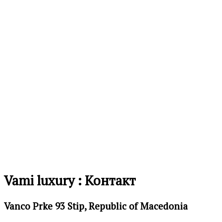
желби
Додај
во
листа
на
желби
Vami luxury : Контакт
Vanco Prke 93 Stip, Republic of Macedonia