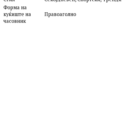
Форма на
куќиште на
Правоаголно
часовник
POLICE
PEIUN00003X0 MY.AVATAR 2.0
11,590.00
ден
G-SHOCK
DW-5600UBB-1E DW-5600
Додај