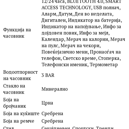
12/24 часа, BLUETOOTH 4.0, SMART
ACCESS TECHNOLOGY, USB полнач,
Аларм, Датум, Ден во неделата,
Дигитален, Индикатор на батерија,
Индикатор на напојување, Инфо за
Функција на
дојдовен повик, Инфо за мејл,
часовник
Календар, Мерач на калории, Мерач
на пулс, Мерач на чекори,
Повеќејазично мени, Пронаоѓач на
телефон, Светско време, Стоперка,
Телефонски именик, Термометар
Водоотпорност
3 BAR
на часовник
Стакло на
Минерално
часовник
Боја на
Црна
бројчаник
Боја на куќиште
Сребрена
Боја на ремче
Сребрена
Стил
Секојдневен, Спортски, Тренди