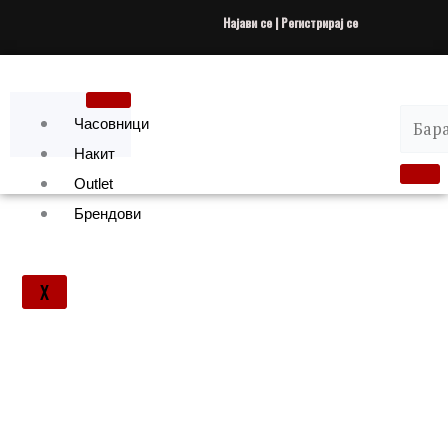
Skip
Најави се | Регистрирај се
to
content
Часовници
Накит
Outlet
Брендови
X