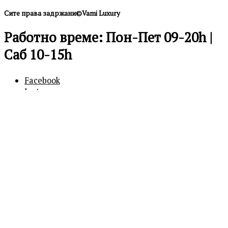
Сите права задржани©Vami Luxury
Работно време: Пон-Пет 09-20h |
Саб 10-15h
Facebook
Instagram
0
0
Кошничка
Вашата кошничка е празна
Продолжи
со купување
Бесплатна достава над 600 ден.
Продолжи со купување