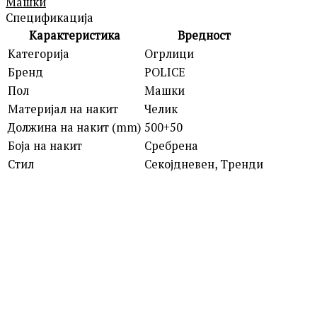
Машки
Спецификација
Карактеристика
Вредност
Категорија
Огрлици
Бренд
POLICE
Пол
Машки
Материјал на накит
Челик
Должина на накит (mm)
500+50
Боја на накит
Сребрена
Стил
Секојдневен, Тренди
LA PETITE STORY
LPS10AWV31 SILVER