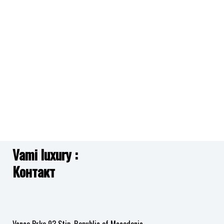
листа
листа
листа
на
на
на
желби
желби
желби
Vami luxury :
Контакт