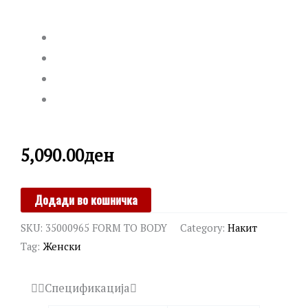
5,090.00
ден
CALVIN
Додади во кошничка
KLEIN
SKU:
35000965 FORM TO BODY
Category:
Накит
quantity
Tag:
Женски
Спецификација