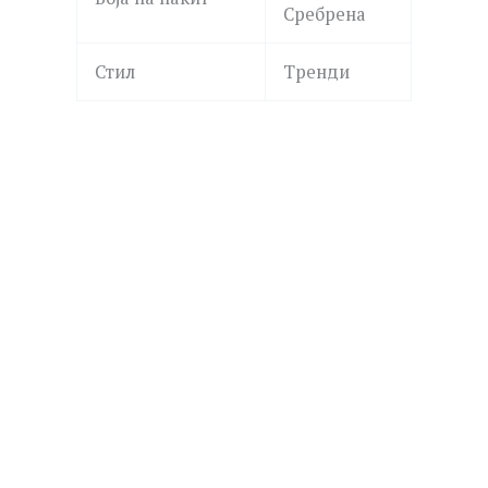
Сребрена
Стил
Тренди
LA PETITE STORY
LPS10AWV31 SILVER
2,390.00
ден
Додај
GUESS
во
листа
JUBN06252JWRHT/U MOON DROPS