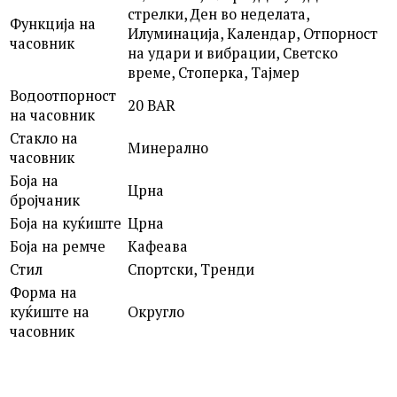
стрелки, Ден во неделата,
Функција на
Илуминација, Календар, Отпорност
часовник
на удари и вибрации, Светско
време, Стоперка, Тајмер
Водоотпорност
20 BAR
на часовник
Стакло на
Минерално
часовник
Боја на
Црна
бројчаник
Боја на куќиште
Црна
Боја на ремче
Кафеава
Стил
Спортски, Тренди
Форма на
куќиште на
Округло
часовник