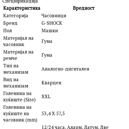
Спецификација
Карактеристика
Вредност
Категорија
Часовници
Бренд
G-SHOCK
Пол
Машки
Материјал на
Гума
часовник
Материјал на
Гума
ремче
Тип на
Аналогно-дигитален
механизам
Вид на
Кварцен
механизам
Големина на
XXL
куќиште (Size)
Големина на
куќиште на
53,4 X 57,5
часовник (mm)
12/24 часа, Аларм, Датум, Две