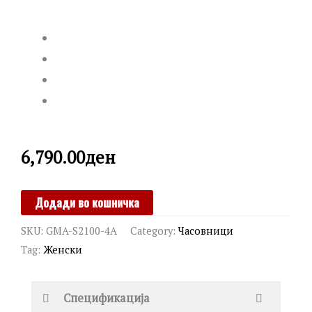
6,790.00
ден
G-
Додади во кошничка
SHOCK
SKU:
GMA-S2100-4A
Category:
Часовници
quantity
Tag:
Женски
Спецификација