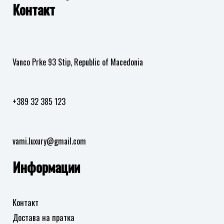
желби
желби
Контакт
Додај
во
листа
на
Vanco Prke 93 Stip, Republic of Macedonia
желби
+389 32 385 123
vami.luxury@gmail.com
Информации
Контакт
Достава на пратка