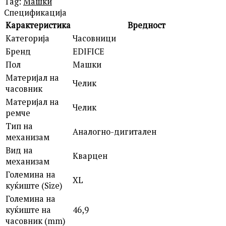
Tag:
Машки
Спецификација
Карактеристика
Вредност
Категорија
Часовници
Бренд
EDIFICE
Пол
Машки
Материјал на
Челик
часовник
Материјал на
Челик
ремче
Тип на
Аналогно-дигитален
механизам
Вид на
Кварцен
механизам
Големина на
XL
куќиште (Size)
Големина на
куќиште на
46,9
часовник (mm)