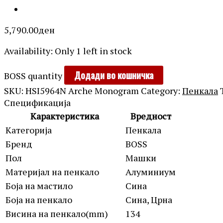
5,790.00
ден
Availability:
Only 1 left in stock
Додади во кошничка
BOSS quantity
SKU:
HSI5964N Arche Monogram
Category:
Пенкала
Спецификација
Карактеристика
Вредност
Категорија
Пенкала
Бренд
BOSS
Пол
Машки
Материјал на пенкало
Алуминиум
Боја на мастило
Сина
Боја на пенкало
Сина, Црна
Висина на пенкало(mm)
134