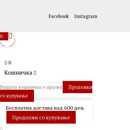
Facebook
Instagram
0
0
Кошничка
Вашата кошничка е празна
Продолжи
со купување
Бесплатна достава над 600 ден.
Продолжи со купување