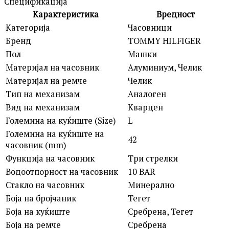
Спецификација
Карактеристика
Вредност
Категорија
Часовници
Бренд
TOMMY HILFIGER
Пол
Машки
Материјал на часовник
Алуминиум, Челик
Материјал на ремче
Челик
Тип на механизам
Аналоген
Вид на механизам
Кварцен
Големина на куќиште (Size)
L
Големина на куќиште на
42
часовник (mm)
Функција на часовник
Три стрелки
Водоотпорност на часовник
10 BAR
Стакло на часовник
Минерално
Боја на бројчаник
Тегет
Боја на куќиште
Сребрена, Тегет
Боја на ремче
Сребрена