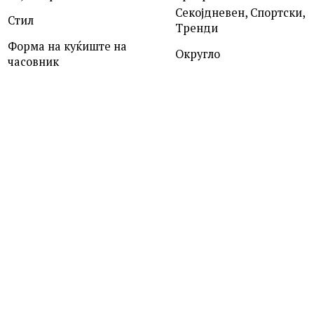
Секојдневен, Спортски,
Стил
Тренди
Форма на куќиште на
Округло
часовник
ROSEFIELD
QVSGD-Q013 THE BOXY
7,390.00
ден
MICHAEL KORS
MK4907 DARRINGTON