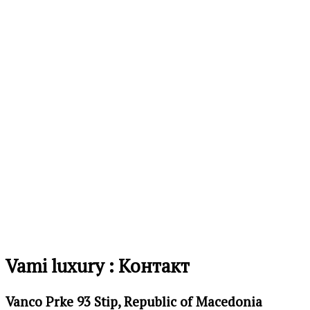
на
желби
Додај
во
листа
на
желби
Vami luxury : Контакт
Vanco Prke 93 Stip, Republic of Macedonia