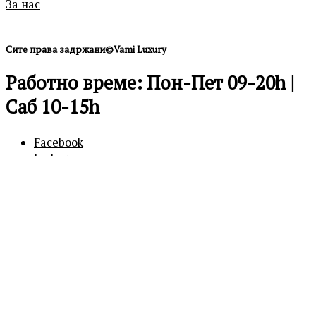
За нас
Сите права задржани©Vami Luxury
Работно време: Пон-Пет 09-20h |
Саб 10-15h
Facebook
Instagram
0
0
Кошничка
Вашата кошничка е празна
Продолжи
со купување