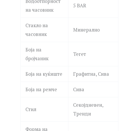
Водоотпорност
5 BAR
на часовник
Стакло на
Минерално
часовник
Боја на
Тегет
бројчаник
Боја на куќиште
Графитна, Сива
Боја на ремче
Сива
Секојдневен,
Стил
Тренди
Форма на