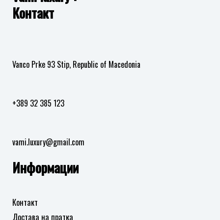
Контакт
во
во
листа
листа
на
на
желби
желби
Vanco Prke 93 Stip, Republic of Macedonia
+389 32 385 123
vami.luxury@gmail.com
Информации
Контакт
Достава на пратка