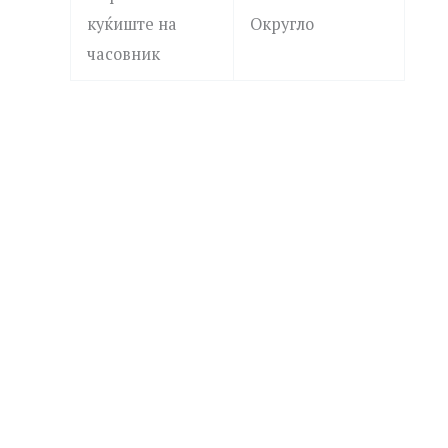
куќиште на
Округло
часовник
ROSEFIELD
MICHAEL KORS
QVSGD-Q013 THE BOXY
MK4907 DARRINGTON
7,390.00
ден
19,690.00
ден
Додај
Додај
JUST CAVALLI
JUST CAVALLI
во
во
листа
листа
JC1L426M0015 Fiamma
JC1L394M0035 Splora
15,790.00
ден
17,590.00
ден
на
на