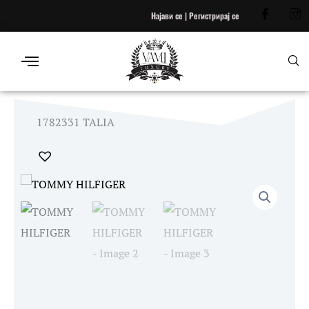
Skip
Најави се | Регистрирај се
to
content
1782331 TALIA