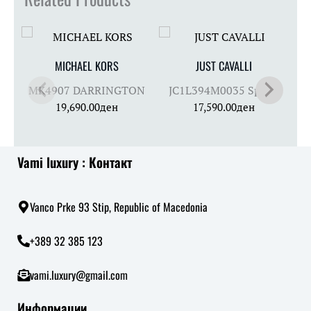
MICHAEL KORS
JUST CAVALLI
MK4907 DARRINGTON
JC1L394M0035 Splora
19,690.00
ден
17,590.00
ден
Vami luxury : Контакт
Vanco Prke 93 Stip, Republic of Macedonia
+389 32 385 123
vami.luxury@gmail.com
Информации