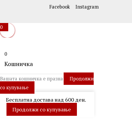
Facebook
Instagram
0
0
Кошничка
Вашата кошничка е празна
Продолжи
со купување
Бесплатна достава над 600 ден.
Продолжи со купување