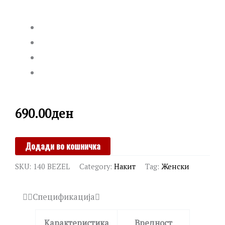
690.00
ден
STUDEX
Додади во кошничка
quantity
SKU:
140 BEZEL
Category:
Накит
Tag:
Женски
Спецификација
Карактеристика
Вредност