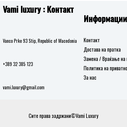
желби
Vami luxury : Контакт
Додај
Информации
во
листа
на
Контакт
Vanco Prke 93 Stip, Republic of Macedonia
желби
Достава на пратка
Замена / Враќање на
+389 32 385 123
Политика на приватн
За нас
vami.luxury@gmail.com
Сите права задржани©Vami Luxury