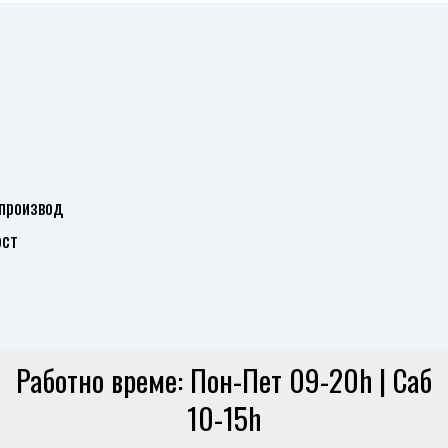
желби
желби
Додај
во
листа
на
желби
 производ
ост
Работно време: Пон-Пет 09-20h | Саб
10-15h