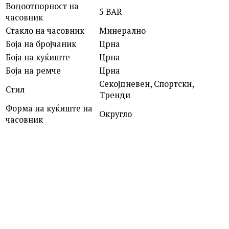
Водоотпорност на
5 BAR
часовник
Стакло на часовник
Минерално
Боја на бројчаник
Црна
Боја на куќиште
Црна
Боја на ремче
Црна
Секојдневен, Спортски,
Стил
Тренди
Форма на куќиште на
Округло
часовник
ROSEFIELD
QVSGD-Q013 THE BOXY