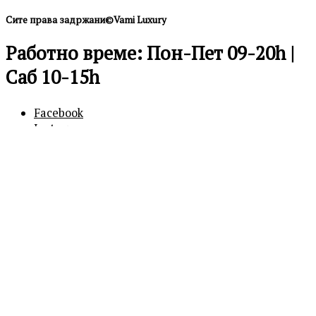
Сите права задржани©Vami Luxury
Работно време: Пон-Пет 09-20h |
Саб 10-15h
Facebook
Instagram
0
0
Кошничка
Вашата кошничка е празна
Продолжи
со купување
Бесплатна достава над 600 ден.
Продолжи со купување