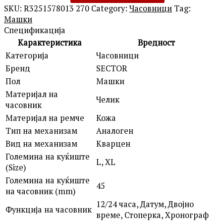
SKU:
R3251578013 270
Category:
Часовници
Tag:
Машки
Спецификација
Карактеристика
Вредност
Категорија
Часовници
Бренд
SECTOR
Пол
Машки
Материјал на
Челик
часовник
Материјал на ремче
Кожа
Тип на механизам
Аналоген
Вид на механизам
Кварцен
Големина на куќиште
L, XL
(Size)
Големина на куќиште
45
на часовник (mm)
12/24 часа, Датум, Двојно
Функција на часовник
време, Стоперка, Хронограф