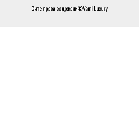
Сите права задржани©Vami Luxury
0
0
Кошничка
Вашата кошничка е
празна
Продолжи со купување
Бесплатна достава над 600 ден.
Продолжи со купување