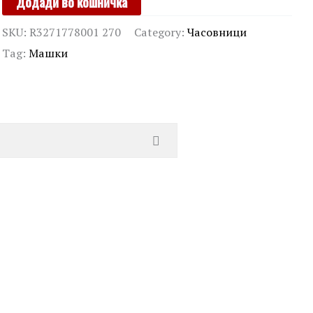
Додади во кошничка
quantity
SKU:
R3271778001 270
Category:
Часовници
Tag:
Машки
AVALLI
15 Lirica
00
ден