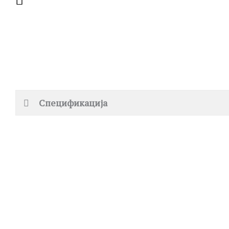
Спецификација
ROSEFIELD
MICHAEL KORS
QVSGD-Q013 THE BOXY
MK4907 DARRINGTON
J
7,390.00
ден
19,690.00
ден