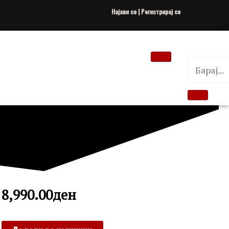
Најави се | Регистрирај се
8,990.00
ден
SECTOR