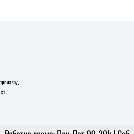
 производ
ост
Работно време: Пон-Пет 09-20h | Саб