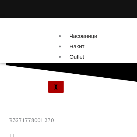
Skip
to
content
Часовници
Накит
Outlet
Брендови
X
R3271778001 270