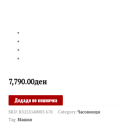
7,790.00
ден
SECTOR
Додади во кошничка
quantity
SKU:
R3253540003 670
Category:
Часовници
Tag:
Машки