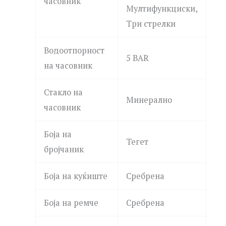
часовник
Мултифункциски,
Три стрелки
Водоотпорност
5 BAR
на часовник
Стакло на
Минерално
часовник
Боја на
Тегет
бројчаник
Боја на куќиште
Сребрена
Боја на ремче
Сребрена