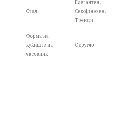
Елегантен,
Стил
Секојдневен,
Тренди
Форма на
куќиште на
Округло
часовник
ROSEFIELD
MICHAEL KORS
QVSGD-Q013 THE BOXY
MK4907 DARRINGTON
7,390.00
ден
19,690.00
ден