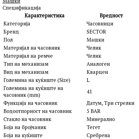
Машки
Спецификација
Карактеристика
Вредност
Категорија
Часовници
Бренд
SECTOR
Пол
Машки
Материјал на часовник
Челик
Материјал на ремче
Челик
Тип на механизам
Аналоген
Вид на механизам
Кварцен
Големина на куќиште (Size)
L
Големина на куќиште на
41
часовник (mm)
Функција на часовник
Датум, Три стрелки
Водоотпорност на часовник
5 BAR
Стакло на часовник
Минерално
Боја на бројчаник
Тегет
Боја на куќиште
Сребрена