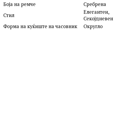
Боја на ремче
Сребрена
Елегантен,
Стил
Секојдневен
Форма на куќиште на часовник
Округло
ROSEFIELD
QVSGD-Q013 THE BOXY
7,390.00
ден
MICHAEL KORS
MK4907 DARRINGTON