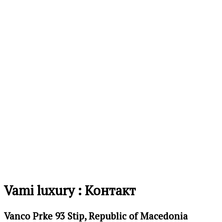
на
желби
Додај
во
листа
на
желби
Vami luxury : Контакт
Vanco Prke 93 Stip, Republic of Macedonia