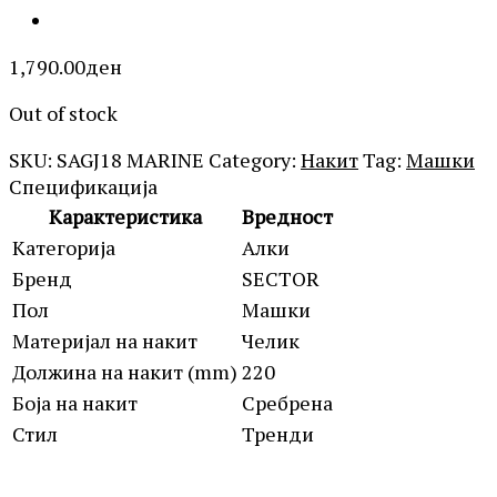
1,790.00
ден
Out of stock
SKU:
SAGJ18 MARINE
Category:
Накит
Tag:
Машки
Спецификација
Карактеристика
Вредност
Категорија
Алки
Бренд
SECTOR
Пол
Машки
Материјал на накит
Челик
Должина на накит (mm)
220
Боја на накит
Сребрена
Стил
Тренди