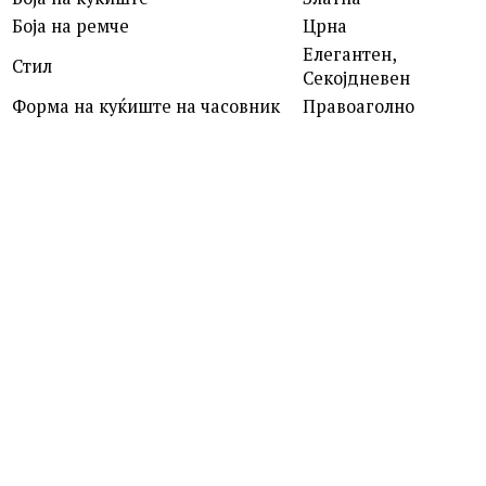
Боја на ремче
Црна
Елегантен,
Стил
Секојдневен
Форма на куќиште на часовник
Правоаголно
ROSEFIELD
QVSGD-Q013 THE BOXY
7,390.00
ден
MICHAEL KORS