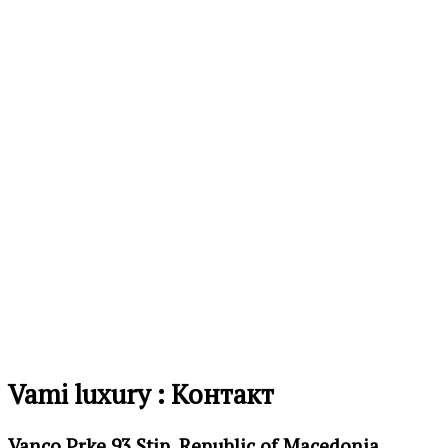
листа
на
желби
Додај
во
листа
на
желби
Vami luxury : Контакт
Vanco Prke 93 Stip, Republic of Macedonia