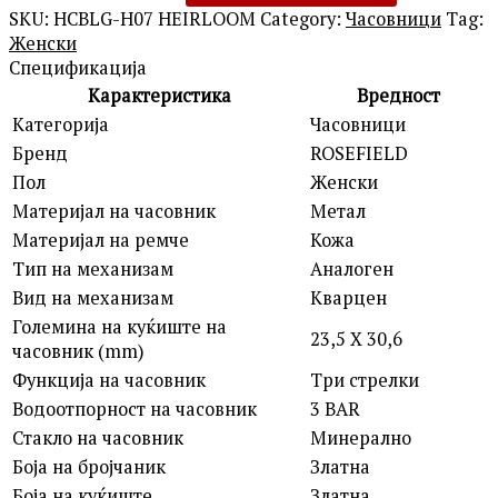
SKU:
HCBLG-H07 HEIRLOOM
Category:
Часовници
Tag:
Женски
Спецификација
Карактеристика
Вредност
Категорија
Часовници
Бренд
ROSEFIELD
Пол
Женски
Материјал на часовник
Метал
Материјал на ремче
Кожа
Тип на механизам
Аналоген
Вид на механизам
Кварцен
Големина на куќиште на
23,5 X 30,6
часовник (mm)
Функција на часовник
Три стрелки
Водоотпорност на часовник
3 BAR
Стакло на часовник
Минерално
Боја на бројчаник
Златна
Боја на куќиште
Златна