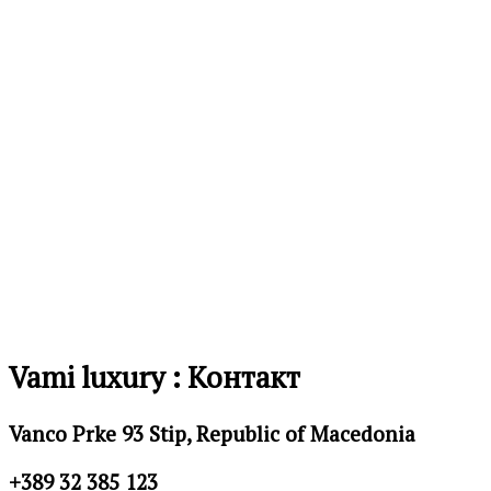
желби
Додај
во
листа
на
желби
Vami luxury : Контакт
Vanco Prke 93 Stip, Republic of Macedonia
+389 32 385 123