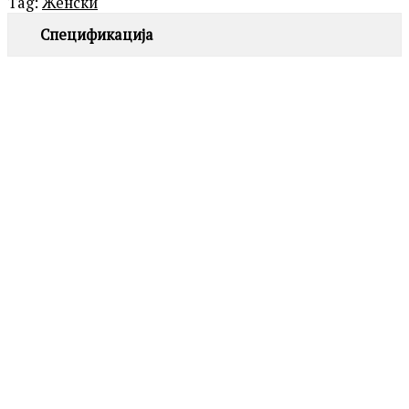
Tag:
Женски
Спецификација
ROSEFIELD
QVSGD-Q013 THE BOXY
7,390.00
ден
MICHAEL KORS
MK4907 DARRINGTON
Додај
во
19,690.00
ден