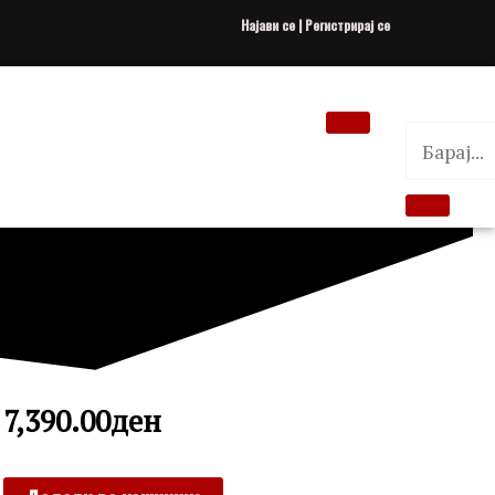
Најави се | Регистрирај се
7,390.00
ден
ROSEFIELD