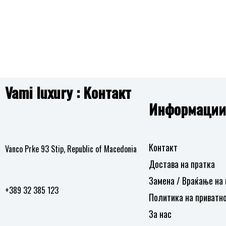
Додај
Дода
JUST CAVALLI
CALVIN KLEIN
во
во
листа
лист
JC1L334M0065 Dolce Set
25200488 DISTINGUISH
15,190.00
ден
12,590.00
ден
на
на
желби
желб
Vami luxury : Контакт
Додај
Дод
Информации
во
в
листа
лис
на
н
Контакт
Vanco Prke 93 Stip, Republic of Macedonia
желби
жел
Достава на пратка
Замена / Враќање на
+389 32 385 123
Политика на приватн
За нас