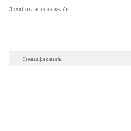
Додај во листа на желби
Спецификација
ROSEFIELD
MICHAEL KORS
QVSGD-Q013 THE BOXY
MK4907 DARRINGTON
J
7,390.00
ден
19,690.00
ден