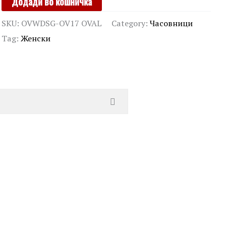
Додади во кошничка
quantity
SKU:
OVWDSG-OV17 OVAL
Category:
Часовници
Tag:
Женски
AVALLI
15 Lirica
00
ден