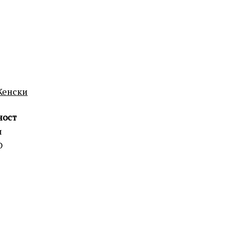
енски
ност
и
D