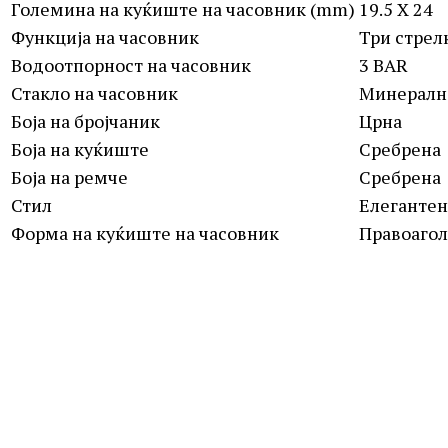
Големина на куќиште на часовник (mm)
19.5 X 24
Функција на часовник
Три стрел
Водоотпорност на часовник
3 BAR
Стакло на часовник
Минералн
Боја на бројчаник
Црна
Боја на куќиште
Сребрена
Боја на ремче
Сребрена
Стил
Елегантен
Форма на куќиште на часовник
Правоаго