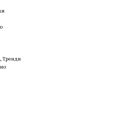
ки
о
, Тренди
лно
ROSEFIELD
QVSGD-Q013 THE BOXY