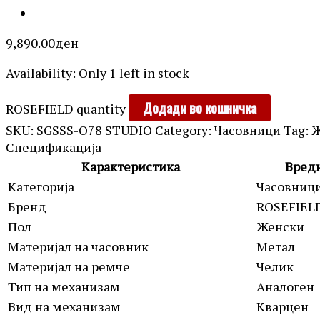
9,890.00
ден
Availability:
Only 1 left in stock
Додади во кошничка
ROSEFIELD quantity
SKU:
SGSSS-O78 STUDIO
Category:
Часовници
Tag:
Ж
Спецификација
Карактеристика
Вред
Категорија
Часовниц
Бренд
ROSEFIEL
Пол
Женски
Материјал на часовник
Метал
Материјал на ремче
Челик
Тип на механизам
Аналоген
Вид на механизам
Кварцен