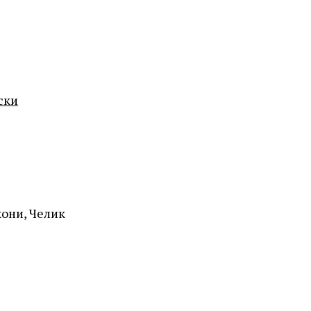
ски
они, Челик