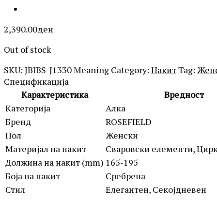
2,390.00
ден
Out of stock
SKU:
JBIBS-J1330 Meaning
Category:
Накит
Tag:
Жен
Спецификација
Карактеристика
Вредност
Категорија
Алка
Бренд
ROSEFIELD
Пол
Женски
Материјал на накит
Сваровски елементи, Цирк
Должина на накит (mm)
165-195
Боја на накит
Сребрена
Стил
Елегантен, Секојдневен