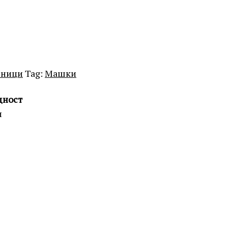
вници
Tag:
Машки
дност
и