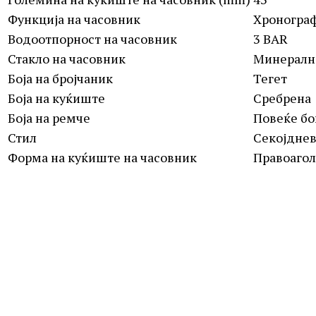
Функција на часовник
Хроногра
Водоотпорност на часовник
3 BAR
Стакло на часовник
Минералн
Боја на бројчаник
Тегет
Боја на куќиште
Сребрена
Боја на ремче
Повеќе бо
Стил
Секојднев
Форма на куќиште на часовник
Правоаго