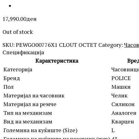
17,990.00
ден
Out of stock
SKU:
PEWGO00776X1 CLOUT OCTET
Category:
Часо
Спецификација
Карактеристика
Вре
Категорија
Часовниц
Бренд
POLICE
Пол
Машки
Материјал на часовник
Челик
Материјал на ремче
Силикон
Тип на механизам
Аналоген
Вид на механизам
Кварцен
Големина на куќиште (Size)
L
Големина на куќиште на часовник (mm)
43