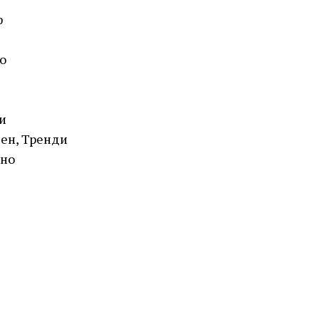
ф
о
и
ен, Тренди
лно
ROSEFIELD
QVSGD-Q013 THE BOXY