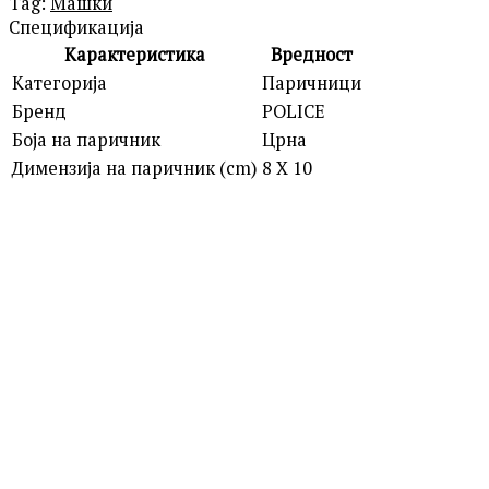
Tag:
Машки
Спецификација
Карактеристика
Вредност
Категорија
Паричници
Бренд
POLICE
Боја на паричник
Црна
Димензија на паричник (cm)
8 X 10
POLICE
PTL19388072-1 KEYWON PT
2,690.00
ден