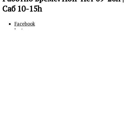
Саб 10-15h
Facebook
Instagram
0
0
Кошничка
Вашата кошничка е празна
Продолжи
со купување
Бесплатна достава над 600 ден.
Продолжи со купување