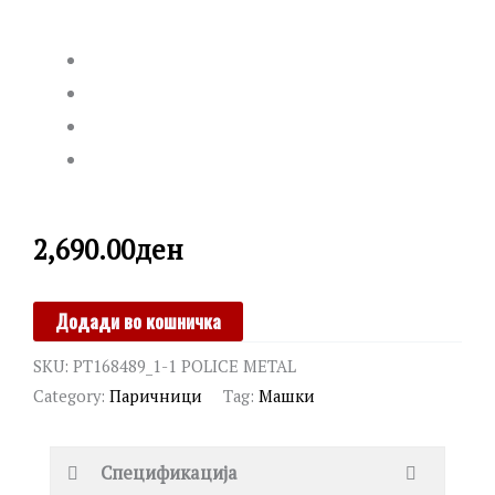
2,690.00
ден
POLICE
Додади во кошничка
quantity
SKU:
PT168489_1-1 POLICE METAL
Category:
Паричници
Tag:
Машки
Спецификација