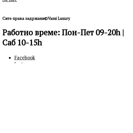
Сите права задржани©Vami Luxury
Работно време: Пон-Пет 09-20h |
Саб 10-15h
Facebook
Instagram
0
0
Кошничка
Вашата кошничка е празна
Продолжи
со купување