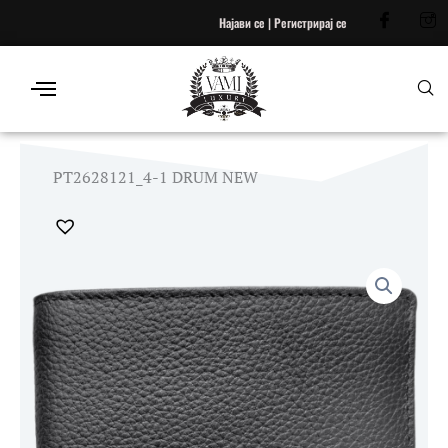
Skip
Најави се | Регистрирај се
to
content
PT2628121_4-1 DRUM NEW