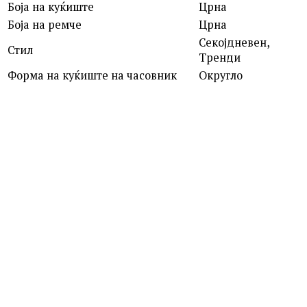
Боја на куќиште
Црна
Боја на ремче
Црна
Секојдневен,
Стил
Тренди
Форма на куќиште на часовник
Округло
ROSEFIELD
QVSGD-Q013 THE BOXY
7,390.00
ден
MICHAEL KORS