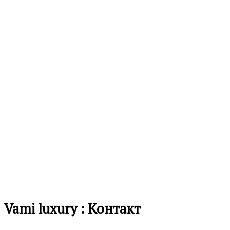
12,490.00
ден
листа
на
желби
Додај
во
листа
на
желби
Vami luxury : Контакт