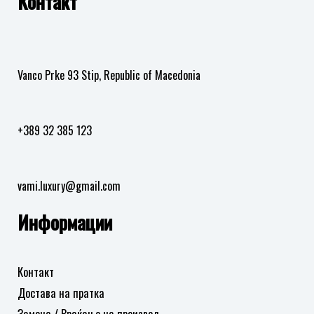
Контакт
во
во
листа
листа
на
на
желби
желби
Vanco Prke 93 Stip, Republic of Macedonia
+389 32 385 123
vami.luxury@gmail.com
Информации
Контакт
Достава на пратка
Замена / Враќање на производ