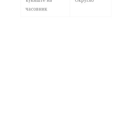
часовник
ROSEFIELD
MICHAEL KORS
QVSGD-Q013 THE BOXY
MK4907 DARRINGTON
7,390.00
ден
19,690.00
ден
Додај
Додај
JUST CAVALLI
JUST CAVALLI
во
во
листа
листа
JC1L426M0015 Fiamma
JC1L394M0035 Splora
15,790.00
ден
17,590.00
ден
на
на