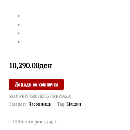
10,290.00
ден
POLICE
Додади во кошничка
quantity
SKU:
PEWJG0018303 BARWARA
Category:
Часовници
Tag:
Машки
Спецификација