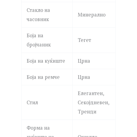
Стакло на
Минерално
часовник
Боја на
Тегет
бројчаник
Боја на куќиште
Црна
Боја на ремче
Црна
Елегантен,
Стил
Секојдневен,
Тренди
Форма на
куќиште на
Округло