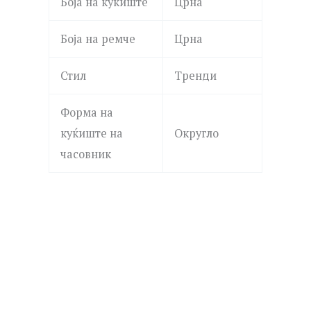
Боја на куќиште
Црна
Боја на ремче
Црна
Стил
Тренди
Форма на
куќиште на
Округло
часовник
ROSEFIELD
MICHAEL KORS