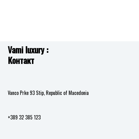
желби
желби
Додај
Додај
ARMANI EXCHANGE
ARMANI EXCHANGE
во
во
листа
листа
AX5830 AVA
AX5180 JACKIE
11,390.00
ден
12,490.00
ден
на
на
желби
желби
Vami luxury :
Додај
Додај
Контакт
во
во
листа
листа
на
на
желби
желби
Vanco Prke 93 Stip, Republic of Macedonia
+389 32 385 123