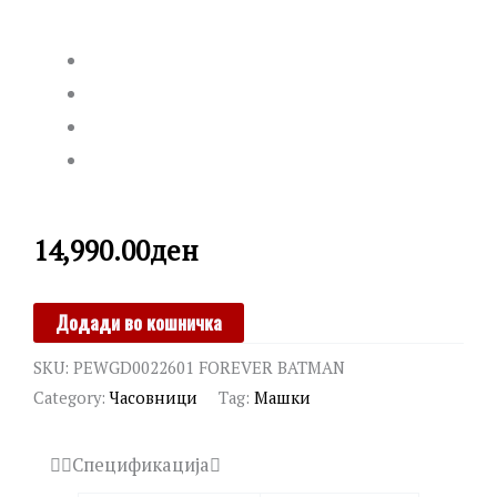
14,990.00
ден
POLICE
Додади во кошничка
quantity
SKU:
PEWGD0022601 FOREVER BATMAN
Category:
Часовници
Tag:
Машки
Спецификација