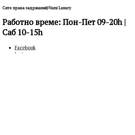
Сите права задржани©Vami Luxury
Работно време: Пон-Пет 09-20h |
Саб 10-15h
Facebook
Instagram
0
0
Кошничка
Вашата кошничка е празна
Продолжи
со купување
Бесплатна достава над 600 ден.
Продолжи со купување