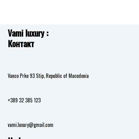
GUESS
во
листа
JUBB05469JWRHS L.O.V.E.
2,990.00
ден
на
желби
Vami luxury :
Додај
Контакт
во
листа
на
желби
Vanco Prke 93 Stip, Republic of Macedonia
+389 32 385 123
vami.luxury@gmail.com