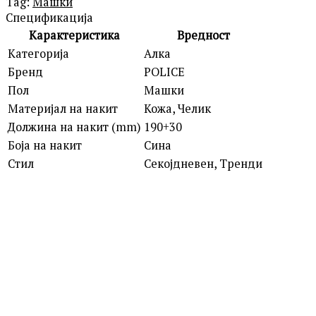
Tag:
Машки
Спецификација
Карактеристика
Вредност
Категорија
Алка
Бренд
POLICE
Пол
Машки
Материјал на накит
Кожа, Челик
Должина на накит (mm)
190+30
Боја на накит
Сина
Стил
Секојдневен, Тренди
POLICE
PEAGB0082301 GRIPCORE