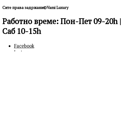
Сите права задржани©Vami Luxury
Работно време: Пон-Пет 09-20h |
Саб 10-15h
Facebook
Instagram
0
0
Кошничка
Вашата кошничка е празна
Продолжи
со купување
Бесплатна достава над 600 ден.
Продолжи со купување