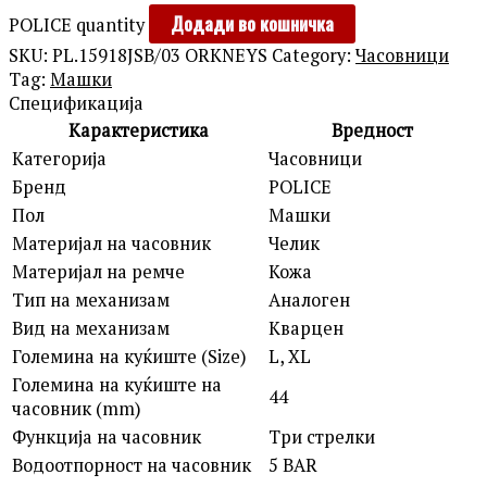
Додади во кошничка
POLICE quantity
SKU:
PL.15918JSB/03 ORKNEYS
Category:
Часовници
Tag:
Машки
Спецификација
Карактеристика
Вредност
Категорија
Часовници
Бренд
POLICE
Пол
Машки
Материјал на часовник
Челик
Материјал на ремче
Кожа
Тип на механизам
Аналоген
Вид на механизам
Кварцен
Големина на куќиште (Size)
L, XL
Големина на куќиште на
44
часовник (mm)
Функција на часовник
Три стрелки
Водоотпорност на часовник
5 BAR