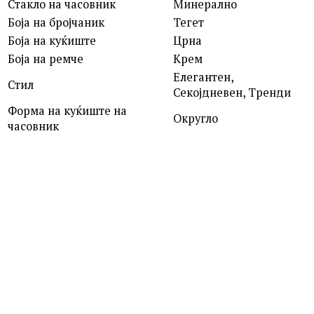
Стакло на часовник
Минерално
Боја на бројчаник
Тегет
Боја на куќиште
Црна
Боја на ремче
Крем
Елегантен,
Стил
Секојдневен, Тренди
Форма на куќиште на
Округло
часовник
ROSEFIELD
QVSGD-Q013 THE BOXY
7,390.00
ден