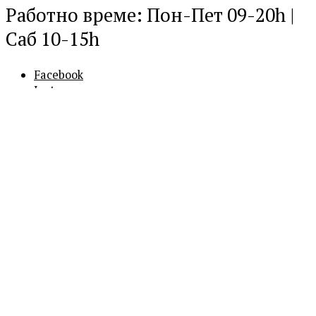
Работно време: Пон-Пет 09-20h |
Саб 10-15h
Facebook
Instagram
0
0
Кошничка
Вашата кошничка е празна
Продолжи
со купување
Бесплатна достава над 600 ден.
Продолжи со купување