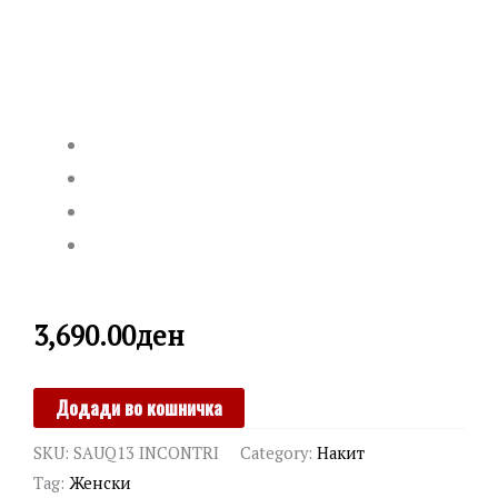
3,690.00
ден
MORELLATO
Додади во кошничка
quantity
SKU:
SAUQ13 INCONTRI
Category:
Накит
Tag:
Женски