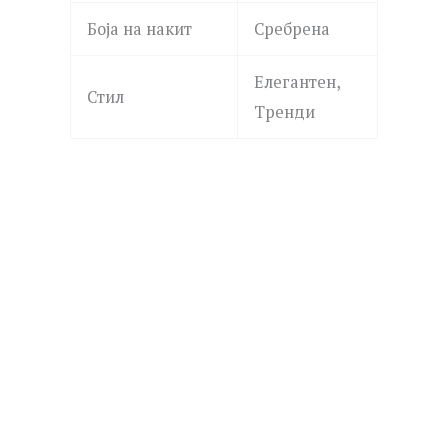
Боја на накит
Сребрена
Елегантен,
Стил
Тренди
LA PETITE STORY
LA PETITE STORY
LPS10AWV31 SILVER
LPS01AZA05 PEARL
2,390.00
ден
1,190.00
ден
Додај
Додај
GUESS
во
во