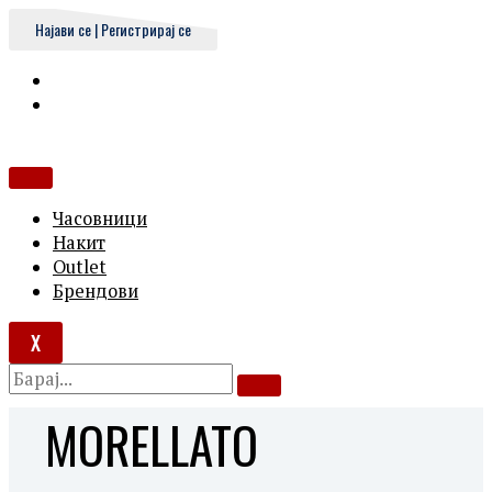
Skip
MORELLATO
Најави се | Регистрирај се
to
quantity
content
Часовници
Накит
Outlet
Брендови
X
MORELLATO