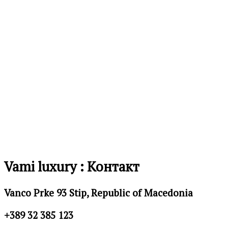
желби
Додај
во
листа
на
желби
Vami luxury : Контакт
Vanco Prke 93 Stip, Republic of Macedonia
+389 32 385 123