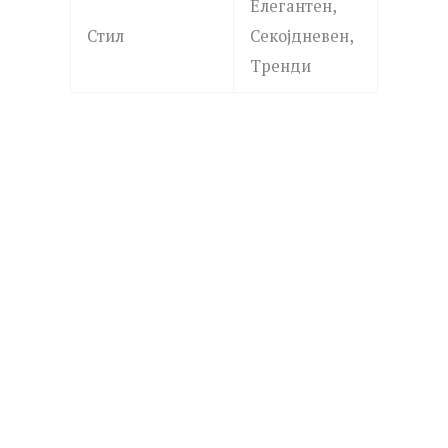
Елегантен,
Стил
Секојдневен,
Тренди
LA PETITE STORY
LPS10AWV31 SILVER
2,390.00
ден
Додај
GUESS
во
листа
JUBN06252JWRHT/U MOON DROPS