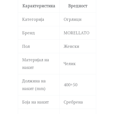
Карактеристика
Вредност
Категорија
Огрлици
Бренд
MORELLATO
Пол
Женски
Материјал на
Челик
накит
Должина на
400+50
накит (mm)
Боја на накит
Сребрена