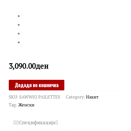
3,090.00
ден
MORELLATO
Додади во кошничка
quantity
SKU:
SAWW02 PAILETTES
Category:
Накит
Tag:
Женски
Спецификација