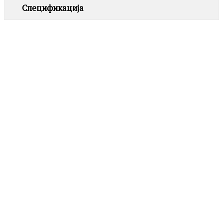
Спецификација
LA PETITE STORY
LPS01AZA05 PEARL
1,190.00
ден
GUESS
JUBE06255JWRHT/U MOON DROPS
Додај
во
2,990.00
ден
листа