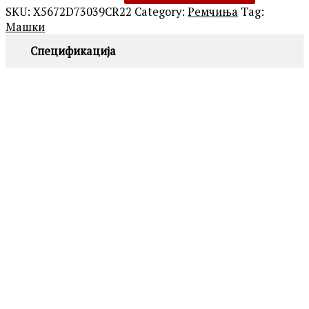
SKU:
X5672D73039CR22
Category:
Ремчиња
Tag:
Машки
Спецификација
MORELLATO
X5672D73032CR22
1,390.00
ден
MORELLATO
X4934A95041CR20