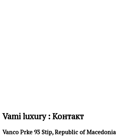
на
желби
Додај
во
листа
на
желби
Vami luxury : Контакт
Vanco Prke 93 Stip, Republic of Macedonia