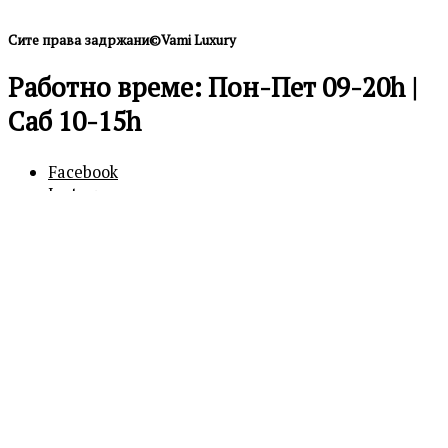
Сите права задржани©Vami Luxury
Работно време: Пон-Пет 09-20h |
Саб 10-15h
Facebook
Instagram
0
0
Кошничка
Вашата кошничка е празна
Продолжи
со купување
Бесплатна достава над 600 ден.