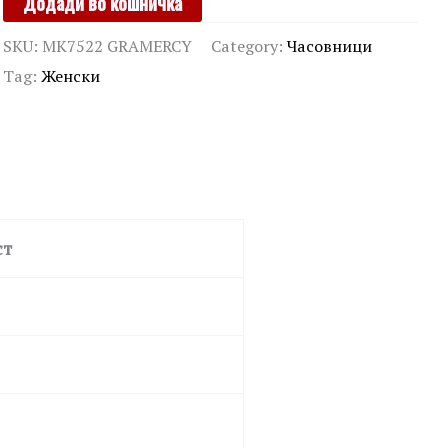
Додади во кошничка
KORS
SKU:
MK7522 GRAMERCY
Category:
Часовници
quantity
Tag:
Женски
ст