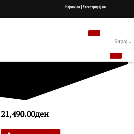
Најави се | Регистрирај се
21,490.00
ден
MICHAEL