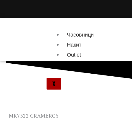
Skip
to
content
Часовници
Накит
Outlet
Брендови
X
MK7522 GRAMERCY