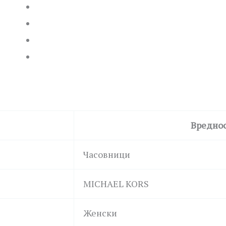
Вредно
Часовници
MICHAEL KORS
Женски