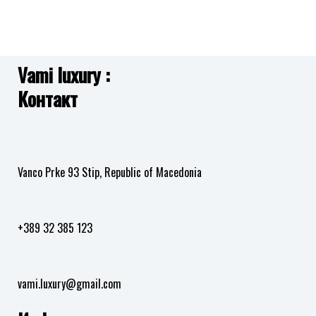
GUESS
во
листа
JUBB05469JWRHS L.O.V.E.
2,990.00
ден
на
желби
Vami luxury :
Додај
Контакт
во
листа
на
желби
Vanco Prke 93 Stip, Republic of Macedonia
+389 32 385 123
vami.luxury@gmail.com