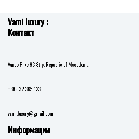
JUBB05469JWRHS L.O.V.E.
2,990.00
ден
на
желби
Vami luxury :
Додај
Контакт
во
листа
на
желби
Vanco Prke 93 Stip, Republic of Macedonia
+389 32 385 123
vami.luxury@gmail.com
Информации