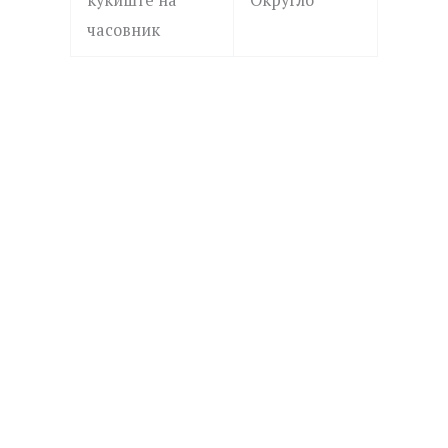
часовник
ROSEFIELD
MICHAEL KORS
QVSGD-Q013 THE BOXY
MK4907 DARRINGTON
7,390.00
ден
19,690.00
ден
Додај
Додај
JUST CAVALLI
JUST CAVALLI
во
во
листа
листа
JC1L426M0015 Fiamma
JC1L394M0035 Splora
15,790.00
ден
17,590.00
ден
на
на