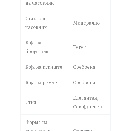
на часовник
Стакло на
Минерално
часовник
Боја на
Тегет
бројчаник
Боја на куќиште
Сребрена
Боја на ремче
Сребрена
Елегантен,
Стил
Секојдневен
Форма на
куќиште на
Округло