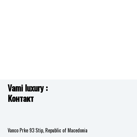
во
во
листа
листа
на
на
желби
желби
Vami luxury :
Контакт
Vanco Prke 93 Stip, Republic of Macedonia