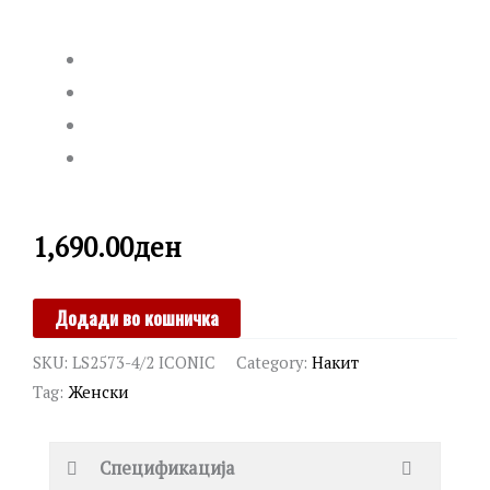
1,690.00
ден
LOTUS
Додади во кошничка
quantity
SKU:
LS2573-4/2 ICONIC
Category:
Накит
Tag:
Женски
Спецификација