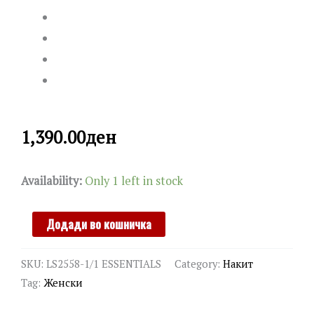
1,390.00
ден
LOTUS
Availability:
Only 1 left in stock
quantity
Додади во кошничка
SKU:
LS2558-1/1 ESSENTIALS
Category:
Накит
Tag:
Женски