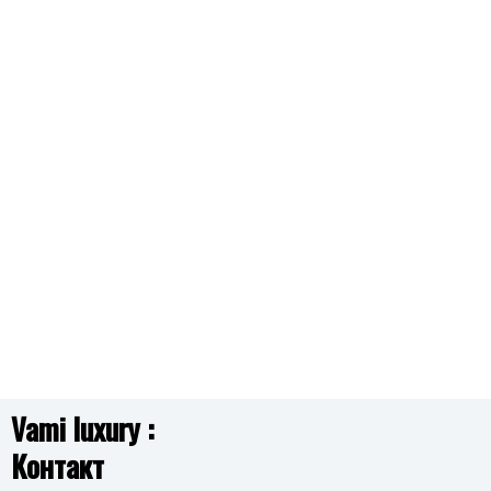
CALVIN KLEIN
35000965 FORM TO BODY
5,090.00
ден
BROSWAY
BAU03 AURA
3,390.00
ден
BROSWAY
BAU02 AURA
2,590.00
ден
Vami luxury :
Контакт