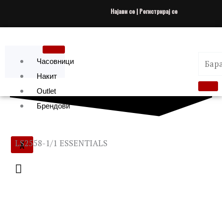
Skip
Најави се | Регистрирај се
to
content
Часовници
Накит
Outlet
Брендови
X
LS2558-1/1 ESSENTIALS